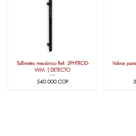
Tallímetro mecánico Ref: 3PHTROD-
Valvas para
WM | DETECTO
Precio
P
540.000 COP
3
Inicio
Conózcanos
Equipos WELCHALLYN
Contáctenos